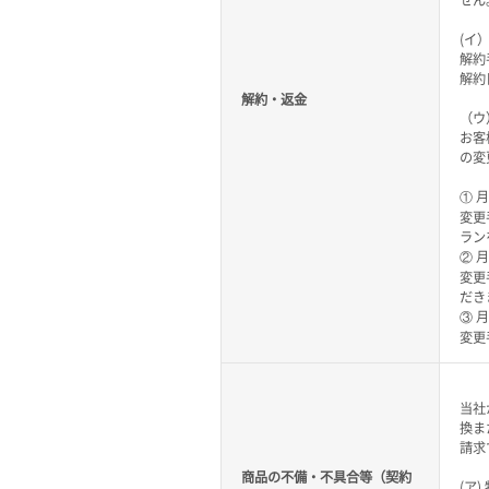
せん
(イ
解約
解約
解約・返金
（ウ
お客
の変
① 
変更
ラン
② 
変更
だき
③ 
変更
当社
換ま
請求
商品の不備・不具合等（契約
(ア