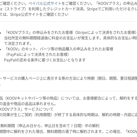
ご確認ください。
ペイパル公式サイト
をご確認ください。「KOOVプラス」の申込
ripe（ストライプ）を利用したクレジットカード決済。Stripeでご利用いただけ
ては、Stripe公式サイトをご確認ください
「KOOVプラス」の申込みをされたお客様（Stripeによって決済をされたお客様
当社所定の無料期間経過後に料金のお支払いが発生します。具体的なお支払い時
て決定されます。
「KOOV」のキット、パーツ等の物品購入の申込みをされたお客様
（PayPalによって決済をされたお客様）
PayPalの定める条件に基づくお支払いとなります
・サービスの購入ページ上に表示する等の方法により時期（期日、期間、要日程調
。
 商品（KOOVキットやパーツ等の物品）については、お客様都合によって、解約を
の返金や商品の返品は承れません。
 「KOOVプラス」サービスについて
の効果が生じご契約（利用期間）が終了する具体的な時期は、解約の時期・内容に
）無料期間（申込み日から、申込日を含めて７日間）中の解約
期間中に解約をされた場合、無料期間の満了時に解約されます。この場合、「KOO