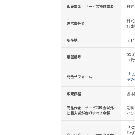
販売業者・サービス提供業者
株式
株式
運営責任者
代表
所在地
〒14
03-5
電話番号
（受
「K
問合せフォーム
その
販売価格
各本
商品代金・サービス料金以外
送料
に購入者が負担すべき金銭
イン
「K
Pa