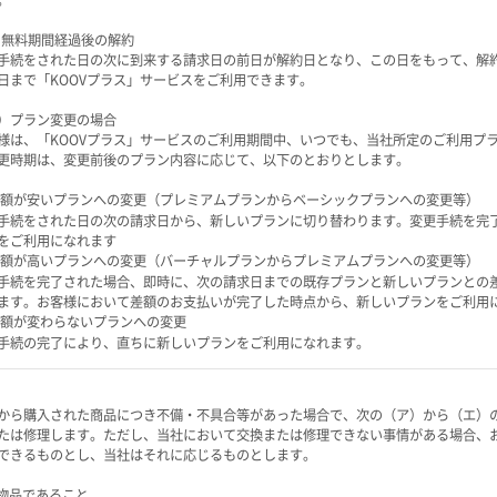
。
）無料期間経過後の解約
手続をされた日の次に到来する請求日の前日が解約日となり、この日をもって、解
日まで「KOOVプラス」サービスをご利用できます。
）プラン変更の場合
様は、「KOOVプラス」サービスのご利用期間中、いつでも、当社所定のご利用プ
更時期は、変更前後のプラン内容に応じて、以下のとおりとします。
月額が安いプランへの変更（プレミアムプランからベーシックプランへの変更等）
手続をされた日の次の請求日から、新しいプランに切り替わります。変更手続を完
をご利用になれます
月額が高いプランへの変更（バーチャルプランからプレミアムプランへの変更等）
手続を完了された場合、即時に、次の請求日までの既存プランと新しいプランとの
ます。お客様において差額のお支払いが完了した時点から、新しいプランをご利用
月額が変わらないプランへの変更
手続の完了により、直ちに新しいプランをご利用になれます。
から購入された商品につき不備・不具合等があった場合で、次の（ア）から（エ）
たは修理します。ただし、当社において交換または修理できない事情がある場合、
できるものとし、当社はそれに応じるものとします。
) 物品であること