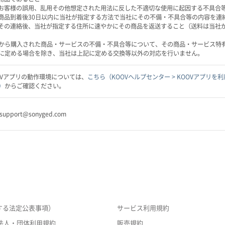
) お客様の誤用、乱用その他想定された用法に反した不適切な使用に起因する不具合
) 商品到着後30日以内に当社が指定する方法で当社にその不備・不具合等の内容を連
) その連絡後、当社が指定する住所に速やかにその商品を返送すること（送料は当社
から購入された商品・サービスの不備・不具合等について、その商品・サービス特
に定める場合を除き、当社は上記に定める交換等以外の対応を行いません。
OVアプリの動作環境については、
こちら（KOOVヘルプセンター > KOOVアプリ
）
からご確認ください。
-support@sonyged.com
する法定公表事項）
サービス利用規約
法人・団体利用規約
販売規約