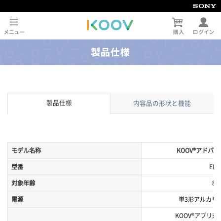
製品仕様
内容品の形状と機能
モデル名称
KOOV®アドバ
型番
EKV
対象年齢
8
電源
単3形アルカリ乾
KOOV®アプリ対