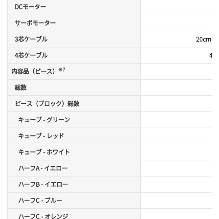
DCモーター
サーボモーター
3芯ケーブル
20cm x5
4芯ケーブル
45c
※7
内容品（ピース）
総数
x
ピース（ブロック）総数
x
キューブ - グリーン
x
キューブ - レッド
x
キューブ - ホワイト
ハーフA - イエロー
x
ハーフB - イエロー
x
ハーフC - ブルー
x
ハーフC - オレンジ
x