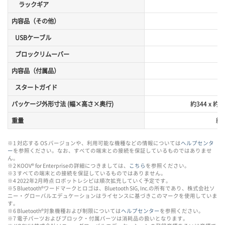
ラックギア
内容品（その他）
USBケーブル
ブロックリムーバー
内容品（付属品）
スタートガイド
パッケージ外形寸法 (幅×高さ×奥行)
約344 x 約1
重量
約2
※1 対応する OS バージョンや、利用可能な機種などの情報については
ヘルプセンタ
ー
を参照ください。なお、すべての端末との接続を保証しているものではありませ
ん。
※2 KOOV® for Enterpriseの詳細につきましては、
こちら
を参照ください。
※3 すべての端末との接続を保証しているものではありません。
※4 2022年2月時点 ロボットレシピは順次拡充していく予定です。
※5 Bluetooth®ワードマークとロゴは、Bluetooth SIG, Inc.の所有であり、株式会社ソ
ニー・グローバルエデュケーションはライセンスに基づきこのマークを使用していま
す。
※6 Bluetooth®対象機種および制限については
ヘルプセンター
を参照ください。
※7 電子パーツおよびブロック・付属パーツは消耗品の扱いとなります。