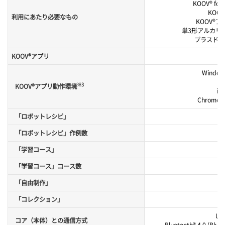
KOOV® for 
KOO
利用にあたり必要なもの
KOOV®
単3形アルカリ乾
プラスドラ
KOOV®アプリ
Windows
Ma
※3
KOOV®アプリ動作環境
iP
Chrome 
「ロボットレシピ」
「ロボットレシピ」作例数
x3
「学習コース」
「学習コース」コース数
「自由制作」
「コレクション」
USB
コア（本体）との通信方式
Bluetooth® 4.0 (Blue